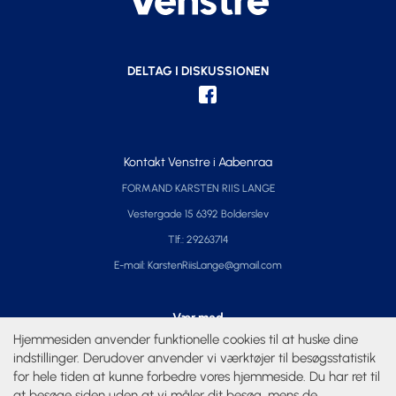
DELTAG I DISKUSSIONEN
Kontakt Venstre i Aabenraa
FORMAND KARSTEN RIIS LANGE
Vestergade 15 6392 Bolderslev
Tlf.: 29263714
E-mail: KarstenRiisLange@gmail.com
Vær med
Hjemmesiden anvender funktionelle cookies til at huske dine
Kalender
indstillinger. Derudover anvender vi værktøjer til besøgsstatistik
for hele tiden at kunne forbedre vores hjemmeside. Du har ret til
at besøge siden uden at vi måler dit besøg, mens de
Privatliv