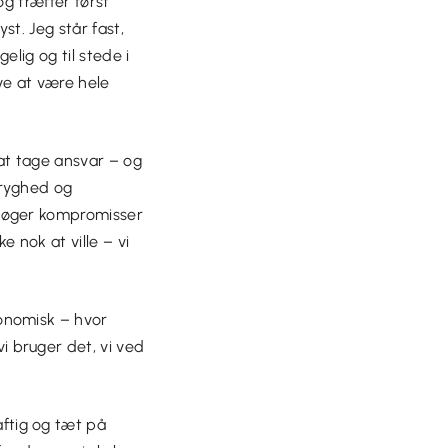
og træffer først
st. Jeg står fast,
elig og til stede i
e at være hele
at tage ansvar – og
tryghed og
 søger kompromisser
e nok at ville – vi
onomisk – hvor
 bruger det, vi ved
ftig og tæt på