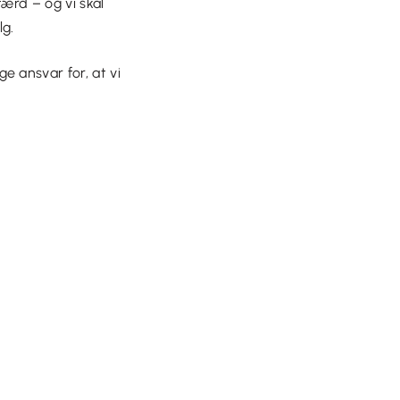
færd – og vi skal
lg.
e ansvar for, at vi