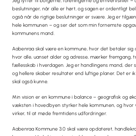
Jeg lytter til borgerne, foreningerne og erhvervslivet – 
beslutninger, når alle er hørt, og sagen er ordentligt bely
også når de rigtige beslutninger er svære. Jeg er tilgæng
hele kommunen – og ser det som min fornemste opgav
kommunens mand.
Aabenraa skal være en kommune, hvor det betaler sig 
hvor alle, uanset alder og adresse, mærker fremgang, 
fællesskab i hverdagen. Jeg er handlingens mand, der
og hellere skaber resultater end luftige planer. Det er ikk
skal også kunne.
Min vision er en kommune i balance – geografisk og øk
væksten i hovedbyen styrker hele kommunen, og hvor vi
virker, til at møde fremtidens udfordringer.
Aabenraa Kommune 3.0 skal være opdateret, handlekra