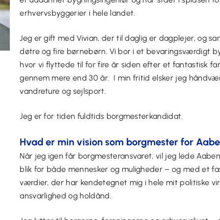
erhvervsbyggerier i hele landet.
Jeg er gift med Vivian, der til daglig er dagplejer, og s
døtre og fire børnebørn. Vi bor i et bevaringsværdigt b
hvor vi flyttede til for fire år siden efter et fantastisk fam
gennem mere end 30 år. I min fritid elsker jeg håndvær
vandreture og sejlsport.
Jeg er for tiden fuldtids borgmesterkandidat.
Hvad er min vision som borgmester for Aa
Når jeg igen får borgmesteransvaret, vil jeg lede Aa
blik for både mennesker og muligheder – og med et fas
værdier, der har kendetegnet mig i hele mit politiske vi
ansvarlighed og holdånd.