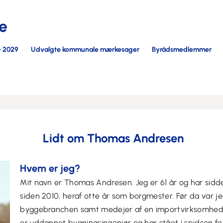
e
- 2029
Udvalgte kommunale mærkesager
Byrådsmedlemmer
Lidt om Thomas Andresen
Hvem er jeg?
Mit navn er Thomas Andresen. Jeg er 61 år og har sidd
siden 2010, heraf otte år som borgmester. Før da var jeg 
byggebranchen samt medejer af en importvirksomhed 
er uddannet bygningsingeniør og har stået i spidsen fo