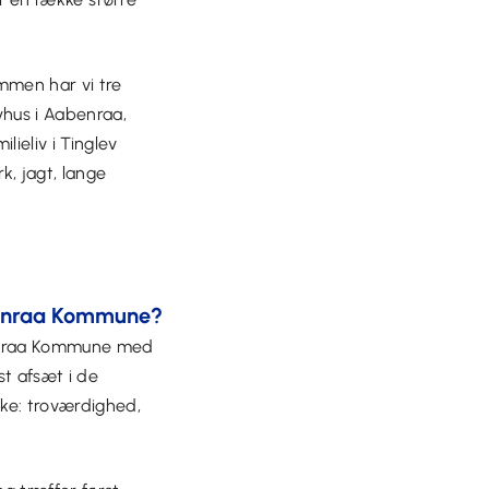
ammen har vi tre
yhus i Aabenraa,
ilieliv i Tinglev
k, jagt, lange
benraa Kommune?
benraa Kommune med
t afsæt i de
rke: troværdighed,