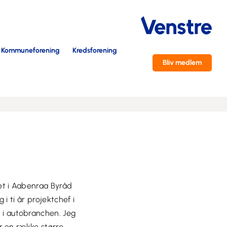
Kommuneforening
Kredsforening
Bliv medlem
et i Aabenraa Byråd
i ti år projektchef i
i autobranchen. Jeg
r en række større